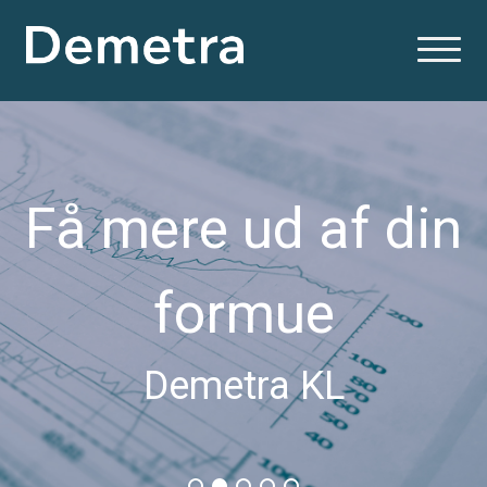
Få mere ud af din
formue
Demetra KL