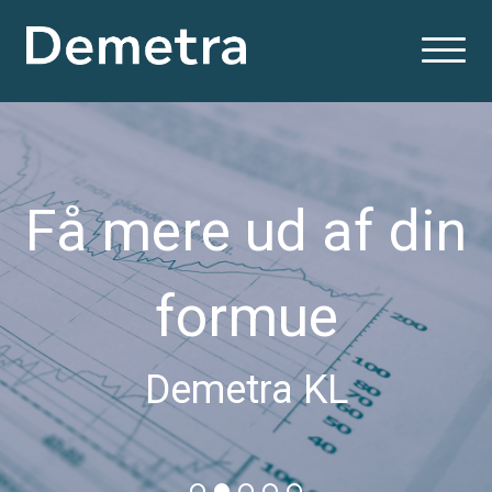
Få mere ud af din
formue
Demetra KL