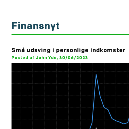
Finansnyt
Små udsving i personlige indkomster
Posted af John Yde, 30/06/2023