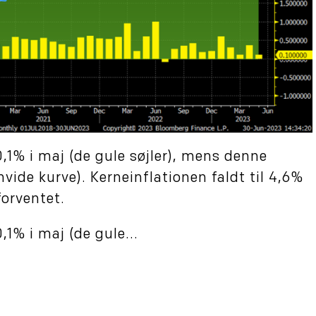
,1% i maj (de gule søjler), mens denne
hvide kurve). Kerneinflationen faldt til 4,6%
forventet.
1% i maj (de gule...