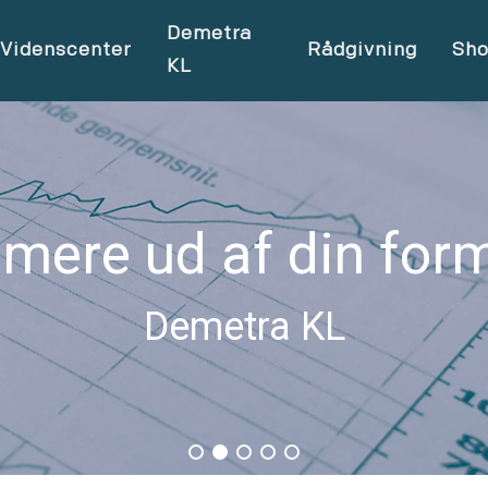
Demetra
Videnscenter
Rådgivning
Sh
KL
 mere ud af din for
Demetra KL