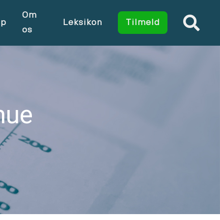
Om
op
Leksikon
Tilmeld
os
mue