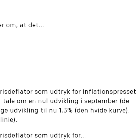
r om, at det...
sdeflator som udtryk for inflationspresset
r tale om en nul udvikling i september (de
ige udvikling til nu 1,3% (den hvide kurve).
inie).
sdeflator som udtryk for...