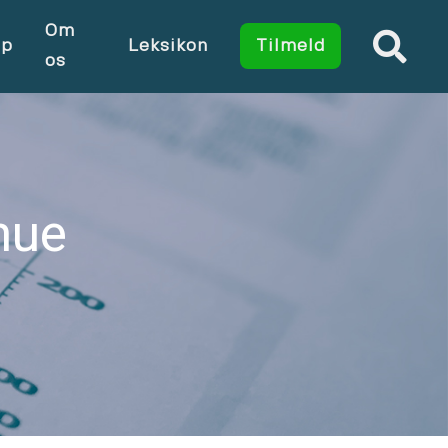
Om
op
Leksikon
Tilmeld
os
mue