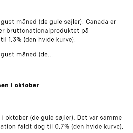
ugust måned (de gule søjler). Canada er
er bruttonationalproduktet på
il 1,3% (den hvide kurve).
ugust måned (de...
en i oktober
i oktober (de gule søjler). Det var samme
ation faldt dog til 0,7% (den hvide kurve),