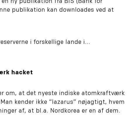
en ny publikation fra BIS (Bank for
denne publikation kan downloades ved at
serverne i forskellige lande i...
ærk hacket
ner om, at det nyeste indiske atomkraftværk
 Man kender ikke “lazarus” nøjagtigt, hvem
inger af, at bl.a. Nordkorea er en af dem.