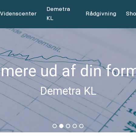
Demetra
Videnscenter
Rådgivning
Sh
KL
 mere ud af din for
Demetra KL