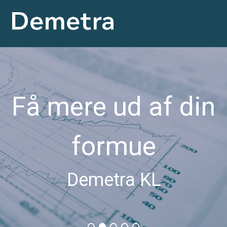
Få mere ud af din
formue
Demetra KL