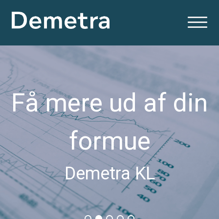
Få mere ud af din
formue
Demetra KL