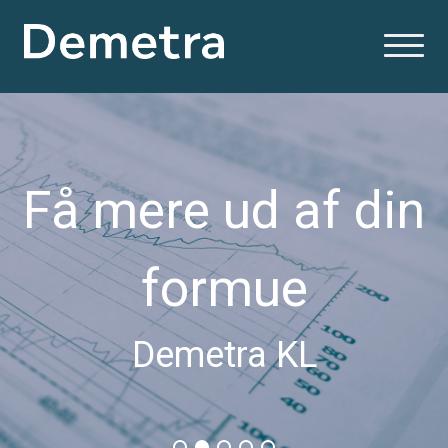
Få mere ud af din
formue
Demetra KL