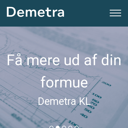
Få mere ud af din
formue
Demetra KL