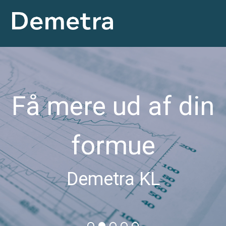
Få mere ud af din
formue
Demetra KL