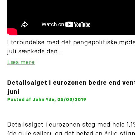
I forbindelse med det pengepolitiske mød
juli sænkede den...
Læs mere
Detailsalget i eurozonen bedre end vent
juni
Posted af John Yde, 05/08/2019
Detailsalget i eurozonen steg med hele 1,1%
(de gule søjler), og det betød en årlig stig