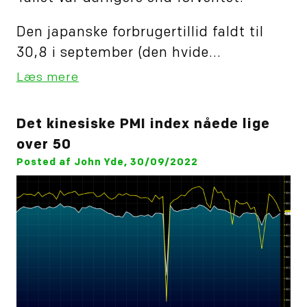
Den japanske forbrugertillid faldt til
30,8 i september (den hvide...
Læs mere
Det kinesiske PMI index nåede lige
over 50
Posted af John Yde, 30/09/2022