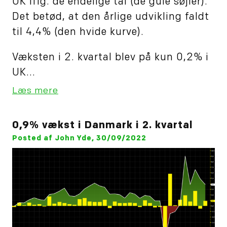
UK iflg. de endelige tal (de gule søjler).
Det betød, at den årlige udvikling faldt
til 4,4% (den hvide kurve).
Væksten i 2. kvartal blev på kun 0,2% i
UK...
Læs mere
0,9% vækst i Danmark i 2. kvartal
Posted af John Yde, 30/09/2022