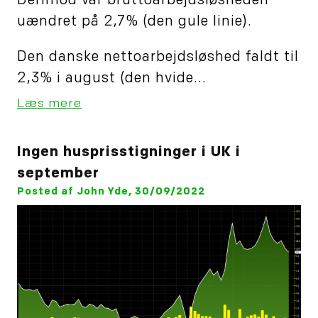
Derimod var bruttoarbejdsløsheden
uændret på 2,7% (den gule linie).
Den danske nettoarbejdsløshed faldt til
2,3% i august (den hvide...
Læs mere
Ingen husprisstigninger i UK i
september
Posted af John Yde, 30/09/2022