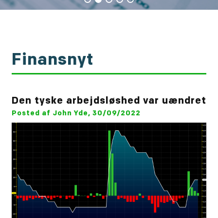
Finansnyt
Den tyske arbejdsløshed var uændret
Posted af John Yde, 30/09/2022