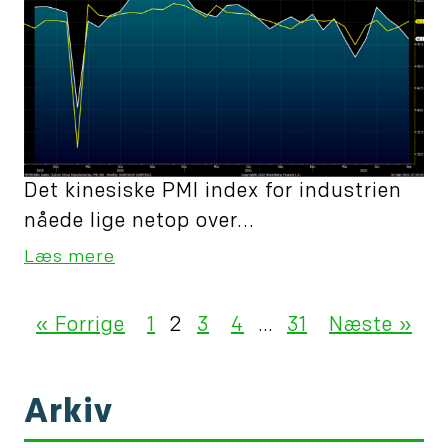
Det kinesiske PMI index for industrien
nåede lige netop over...
Læs mere
« Forrige
1
2
3
4
…
31
Næste »
Arkiv