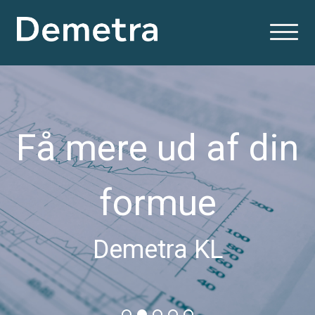
Få mere ud af din
formue
Demetra KL