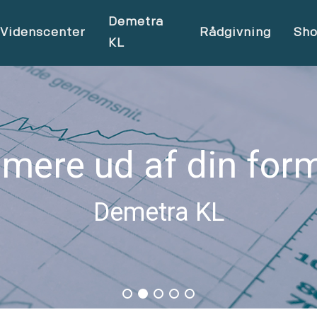
Demetra
Videnscenter
Rådgivning
Sh
KL
 mere ud af din for
Demetra KL