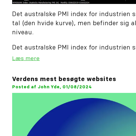
Det australske PMI index for industrien st
tal (den hvide kurve), men befinder sig 
niveau.
Det australske PMI index for industrien st
Læs mere
Verdens mest besøgte websites
Posted af John Yde, 01/08/2024