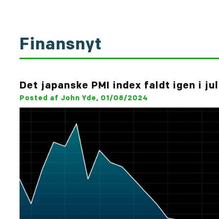
Finansnyt
Det japanske PMI index faldt igen i jul
Posted af John Yde, 01/08/2024