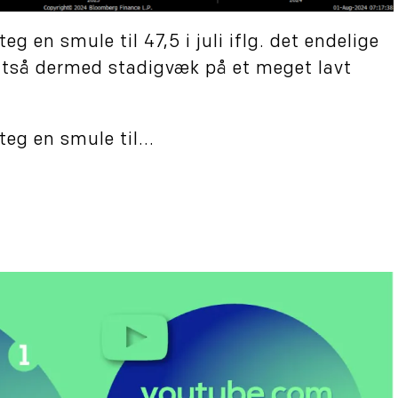
eg en smule til 47,5 i juli iflg. det endelige
altså dermed stadigvæk på et meget lavt
eg en smule til...