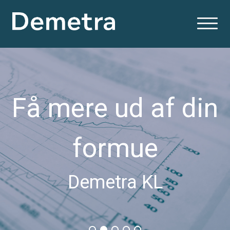
Få mere ud af din
formue
Demetra KL