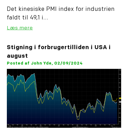
Det kinesiske PMI index for industrien
faldt til 49,1 i...
Læs mere
Stigning i forbrugertilliden i USA i
august
Posted af John Yde, 02/09/2024