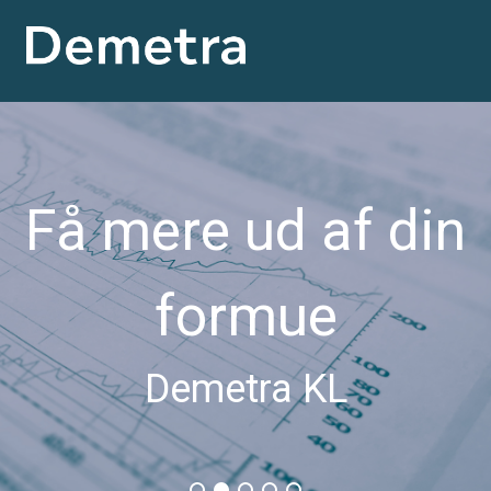
Få mere ud af din
formue
Demetra KL