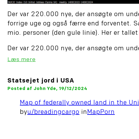
Der var 220.000 nye, der ansøgte om unders
forrige uge og også færre end forventet. S
mio. personer (den gule linie). Her er tallet
Der var 220.000 nye, der ansøgte om under
Læs mere
Statsejet jord i USA
Posted af John Yde, 19/12/2024
Map of federally owned land in the Un
by
u/breadingcargo
in
MapPorn