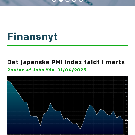
Finansnyt
Det japanske PMI index faldt i marts
Posted af John Yde, 01/04/2025