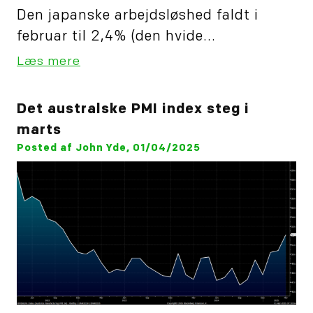
Den japanske arbejdsløshed faldt i
februar til 2,4% (den hvide...
Læs mere
Det australske PMI index steg i
marts
Posted af John Yde, 01/04/2025