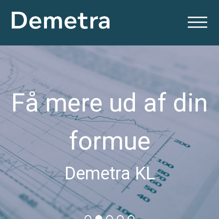
Få mere ud af din
formue
Demetra KL